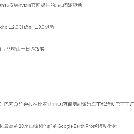
ian13安装nvidia官网提供的580闭源驱动
cho 1.2.0 升级到 1.3.0 过程
2 线→马鞍山一日游攻略
】巴西总统卢拉在比亚迪1400万辆新能源汽车下线活动巴西工
最高的20座山峰和他们的Google Earth Pro经纬度坐标