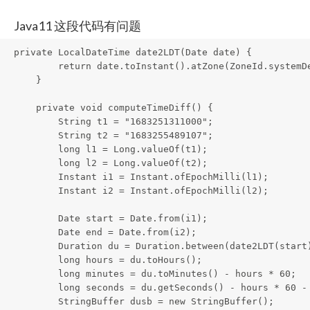
Java11 这段代码有问题
private LocalDateTime date2LDT(Date date) {

        return date.toInstant().atZone(ZoneId.systemDe
    }

    private void computeTimeDiff() {

        String t1 = "1683251311000";

        String t2 = "1683255489107";

        long l1 = Long.valueOf(t1);

        long l2 = Long.valueOf(t2);

        Instant i1 = Instant.ofEpochMilli(l1);

        Instant i2 = Instant.ofEpochMilli(l2);

        Date start = Date.from(i1);

        Date end = Date.from(i2);

        Duration du = Duration.between(date2LDT(start)
        long hours = du.toHours();

        long minutes = du.toMinutes() - hours * 60;

        long seconds = du.getSeconds() - hours * 60 - 
        StringBuffer dusb = new StringBuffer();
