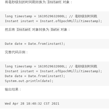
将毫秒级别的时间戳转换为
对象：
Instant
long timestamp = 1619529632000L; // 毫秒级别时间戳

Instant instant = Instant.ofEpochMilli(timestamp);
然后将
对象转换为
对象：
Instant
Date
Date date = Date.from(instant);
完整代码示例：
long timestamp = 1619529632000L; // 毫秒级别时间戳

Instant instant = Instant.ofEpochMilli(timestamp);

Date date = Date.from(instant);

System.out.println(date);
输出结果：
Wed Apr 28 18:40:32 CST 2021