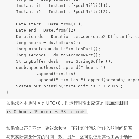
    Instant i1 = Instant.ofEpochMilli(l1);

    Instant i2 = Instant.ofEpochMilli(l2);

    Date start = Date.from(i1);

    Date end = Date.from(i2);

    Duration du = Duration.between(date2LDT(start), da
    long hours = du.toHours();

    long minutes = du.toMinutesPart();

    long seconds = du.toSecondsPart();

    StringBuffer dusb = new StringBuffer();

    dusb.append(hours).append(" hours ")

            .append(minutes)

            .append(" minutes ").append(seconds).appen
    System.out.println("time diff is " + dusb);

}
如果您的本地时区是 UTC+8，则运行时输出应该是
time diff
。
is 0 hours 49 minutes 38 seconds
如果输出还是不对，建议您检查一下计算时间差时传入的时间是否
与您实际需要计算的时间一致。另外，还可以使用其他工具手动计