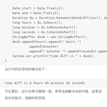
    Date start = Date.from(i1);

    Date end = Date.from(i2);

    Duration du = Duration.between(date2LDT(start), da
    long hours = du.toHours();

    long minutes = du.toMinutesPart();

    long seconds = du.toSecondsPart();

    StringBuffer dusb = new StringBuffer();

    dusb.append(hours).append(" hours ")

            .append(minutes)

            .append(" minutes ").append(seconds).appen
    System.out.println("time diff is " + dusb);

}
运行代码后得到的输出如下：
time diff is 0 hours 49 minutes 38 seconds
可以看到，运行结果与预期一致。希望这能解决你的问题。如果还
有任何疑问，请随时联系我。