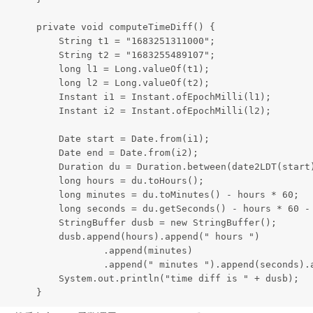
    private void computeTimeDiff() {

        String t1 = "1683251311000";

        String t2 = "1683255489107";

        long l1 = Long.valueOf(t1);

        long l2 = Long.valueOf(t2);

        Instant i1 = Instant.ofEpochMilli(l1);

        Instant i2 = Instant.ofEpochMilli(l2);

        Date start = Date.from(i1);

        Date end = Date.from(i2);

        Duration du = Duration.between(date2LDT(start)
        long hours = du.toHours();

        long minutes = du.toMinutes() - hours * 60;

        long seconds = du.getSeconds() - hours * 60 - 
        StringBuffer dusb = new StringBuffer();

        dusb.append(hours).append(" hours ")

                .append(minutes)

                .append(" minutes ").append(seconds).a
        System.out.println("time diff is " + dusb);

    }