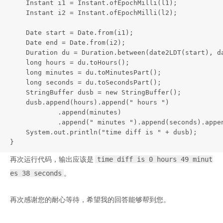
    Instant i1 = Instant.ofEpochMilli(l1);

    Instant i2 = Instant.ofEpochMilli(l2);

    Date start = Date.from(i1);

    Date end = Date.from(i2);

    Duration du = Duration.between(date2LDT(start), da
    long hours = du.toHours();

    long minutes = du.toMinutesPart();

    long seconds = du.toSecondsPart();

    StringBuffer dusb = new StringBuffer();

    dusb.append(hours).append(" hours ")

            .append(minutes)

            .append(" minutes ").append(seconds).appen
    System.out.println("time diff is " + dusb);

}
再次运行代码，输出应该是
time diff is 0 hours 49 minut
。
es 38 seconds
再次感谢您的耐心等待，希望我的回答能够帮到您。