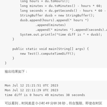
        long hours = du.toHours();

        long minutes = du.toMinutes() - hours * 60;

        long seconds = du.getSeconds() - hours * 60 - 
        StringBuffer dusb = new StringBuffer();

        dusb.append(hours).append(" hours ")

                .append(minutes)

                .append(" minutes ").append(seconds).a
        System.out.println("time diff is " + dusb);

    }

    public static void main(String[] args) {

        new Test().computeTimeDiff();

    }

}
输出结果如下：
Mon Jul 12 21:21:51 UTC 2023

Mon Jul 12 22:11:29 UTC 2023

time diff is 0 hours 49 minutes 38 seconds
可以看到，时间差是 0 小时 49 分钟 38 秒，符合预期。即使在时区