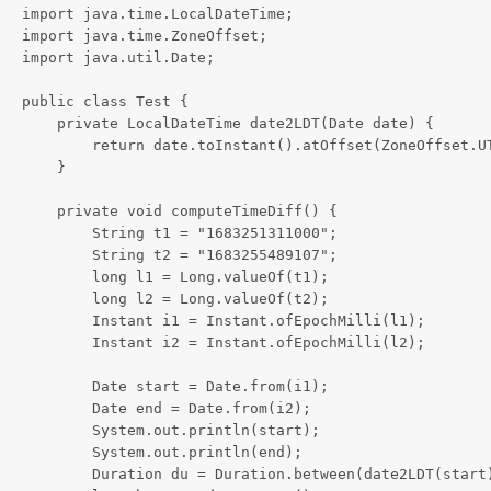
import java.time.LocalDateTime;

import java.time.ZoneOffset;

import java.util.Date;

public class Test {

    private LocalDateTime date2LDT(Date date) {

        return date.toInstant().atOffset(ZoneOffset.UT
    }

    private void computeTimeDiff() {

        String t1 = "1683251311000";

        String t2 = "1683255489107";

        long l1 = Long.valueOf(t1);

        long l2 = Long.valueOf(t2);

        Instant i1 = Instant.ofEpochMilli(l1);

        Instant i2 = Instant.ofEpochMilli(l2);

        Date start = Date.from(i1);

        Date end = Date.from(i2);

        System.out.println(start);

        System.out.println(end);

        Duration du = Duration.between(date2LDT(start)