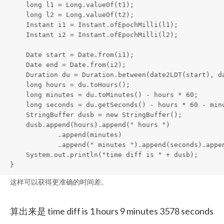
    long l1 = Long.valueOf(t1);

    long l2 = Long.valueOf(t2);

    Instant i1 = Instant.ofEpochMilli(l1);

    Instant i2 = Instant.ofEpochMilli(l2);

    Date start = Date.from(i1);

    Date end = Date.from(i2);

    Duration du = Duration.between(date2LDT(start), da
    long hours = du.toHours();

    long minutes = du.toMinutes() - hours * 60;

    long seconds = du.getSeconds() - hours * 60 - minu
    StringBuffer dusb = new StringBuffer();

    dusb.append(hours).append(" hours ")

            .append(minutes)

            .append(" minutes ").append(seconds).appen
    System.out.println("time diff is " + dusb);

}
这样可以获得更准确的时间差。
算出来是 time diff is 1 hours 9 minutes 3578 seconds