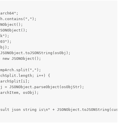
arch64";

h.contains(",");

NObject();

SONObject();

k");

03");

bj);

JSONObject.toJSONString(osObj);

 new JSONObject();

mpArch.split(",");

chSplit.length; i++) {

archSplit[i];

j = JSONObject.parseObject(osObjStr);

archItem, osObj);

sult json string is\n" + JSONObject.toJSONString(customi