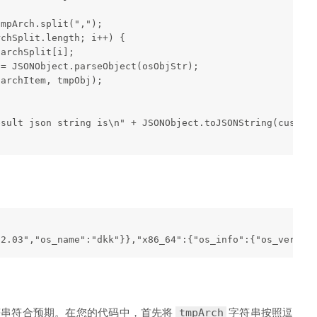
mpArch.split(",");

chSplit.length; i++) {

archSplit[i];

= JSONObject.parseObject(osObjStr);

archItem, tmpObj);

sult json string is\n" + JSONObject.toJSONString(customi
22.03","os_name":"dkk"}},"x86_64":{"os_info":{"os_ver":"
字符串符合预期。在您的代码中，首先将
字符串按照逗
tmpArch