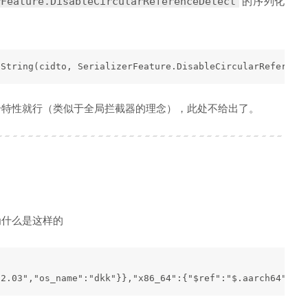
的序列化
rFeature.DisableCircularReferenceDetect
NString(cidto, SerializerFeature.DisableCircularReferenc
这个特性就行（类似于全局拦截器的理念），此处不给出了。
g 为什么是这样的
22.03","os_name":"dkk"}},"x86_64":{"$ref":"$.aarch64"}}