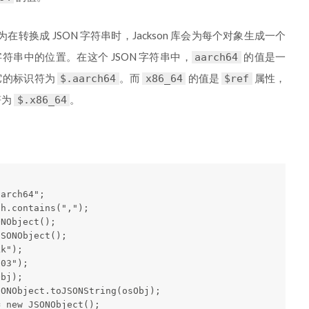
在转换成 JSON 字符串时，Jackson 库会为每个对象生成一个
字符串中的位置。在这个 JSON 字符串中，
的值是一
aarch64
它的标识符为
。而
的值是
属性，
$.aarch64
x86_64
$ref
符为
。
$.x86_64
arch64";

h.contains(",");

NObject();

SONObject();

k");

03");

bj);

ONObject.toJSONString(osObj);

 new JSONObject();
