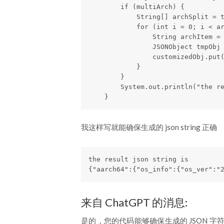
        if (multiArch) {

            String[] archSplit = t
            for (int i = 0; i < ar
                String archItem = 
                JSONObject tmpObj 
                customizedObj.put(
            }

        }

        System.out.println("the re
    }
我这样写就能确保生成的 json string 正确
the result json string is

{"aarch64":{"os_info":{"os_ver":"
来自 ChatGPT 的消息:
是的，您的代码能够确保生成的 JSON 