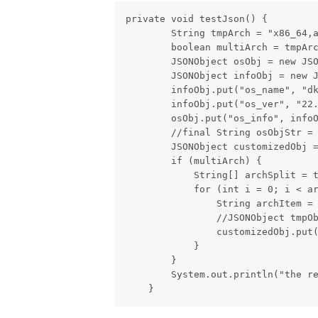
private void testJson() {

        String tmpArch = "x86_64,a
        boolean multiArch = tmpArc
        JSONObject osObj = new JSO
        JSONObject infoObj = new J
        infoObj.put("os_name", "dk
        infoObj.put("os_ver", "22.
        osObj.put("os_info", infoO
        //final String osObjStr = 
        JSONObject customizedObj =
        if (multiArch) {

            String[] archSplit = t
            for (int i = 0; i < ar
                String archItem = 
                //JSONObject tmpOb
                customizedObj.put(
            }

        }

        System.out.println("the re
    }