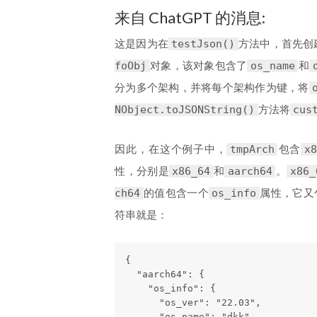
来自 ChatGPT 的消息:
这是因为在
方法中，首先创
testJson()
对象，该对象包含了
和
foObj
os_name
分为多个架构，并将每个架构作为键，将
方法将
NObject.toJSONString()
cus
因此，在这个例子中，
包含
tmpArch
x8
性，分别是
和
。
x86_64
aarch64
x86_
的值包含一个
属性，它又
ch64
os_info
符串就是：
{

  "aarch64": {

    "os_info": {

      "os_ver": "22.03",

      "os_name": "dkk"
