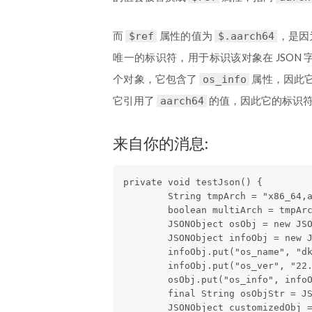
而
属性的值为
，是因为
$ref
$.aarch64
唯一的标识符，用于标识该对象在 JSON 
个对象，它包含了
属性，因此
os_info
它引用了
的值，因此它的标识
aarch64
来自你的消息:
private void testJson() {

        String tmpArch = "x86_64,a
        boolean multiArch = tmpArc
        JSONObject osObj = new JSO
        JSONObject infoObj = new J
        infoObj.put("os_name", "dk
        infoObj.put("os_ver", "22.
        osObj.put("os_info", infoO
        final String osObjStr = JS
        JSONObject customizedObj =