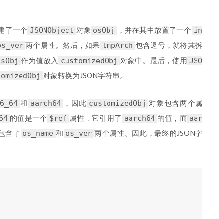
建了一个
对象
，并在其中放置了一个
JSONObject
osObj
in
两个属性。然后，如果
包含逗号，就将其拆
os_ver
tmpArch
作为值放入
对象中。最后，使用
osObj
customizedObj
JSO
对象转换为JSON字符串。
tomizedObj
和
，因此
对象包含两个属
6_64
aarch64
customizedObj
的值是一个
属性，它引用了
的值，而
64
$ref
aarch64
aar
包含了
和
两个属性。因此，最终的JSON字
os_name
os_ver