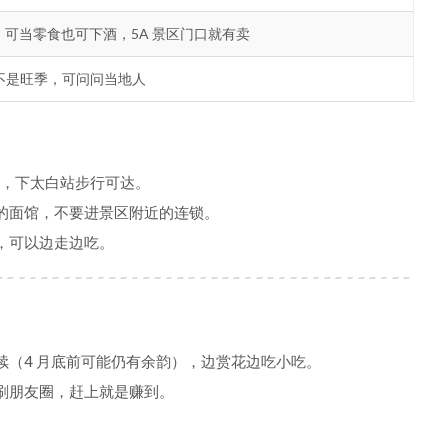
干，可当零食也可下酒，5A 景区门口就有卖
不是旺季，可问问当地人
，下太白站步行可达。
的面馆，不要进景区附近的连锁。
，可以边走边吃。
续（4 月底前可能仍有余韵），边赏花边吃小吃。
刷朋友圈，赶上就是赚到。