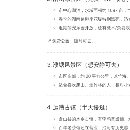
市中心湖泊，水域面积约 1087 亩，
春季的湖南路柳岸花堤特别漂亮，适
近期萌宠乐园开放，还有魔术/杂耍
📍 免费公园，随时可去。
3. 濮塘风景区（想安静可去）
市区东郊，约 20 平方公里，以竹海
适合喜欢爬山、走竹林的人，相对小
4. 运漕古镇（半天慢逛）
含山县的水乡古镇，有李鸿章当铺、
百年老茶馆还在营业，沿河有历史感