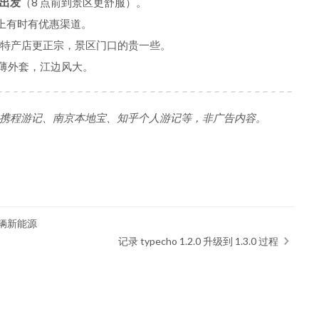
出发
（8 点前到景区更舒服）。
上有时有优惠渠道。
/特产店更正宗，景区门口的贵一些。
一件薄外套，江边风大。
携程游记、南京本地宝、知乎个人游记等，非广告内容。
辆新能源
记录 typecho 1.2.0 升级到 1.3.0 过程