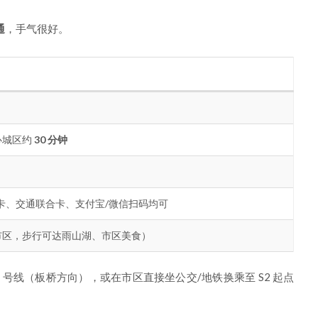
通
，手气很好。
心城区约
30 分钟
卡、交通联合卡、支付宝/微信扫码均可
市区，步行可达雨山湖、市区美食）
 号线（板桥方向），或在市区直接坐公交/地铁换乘至 S2 起点