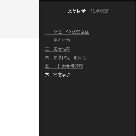
文章目录
站点概览
一、交通：S2 线怎么坐
二、景点推荐
三、美食推荐
四、春季限定 · 别错过
五、一日游参考行程
六、注意事项