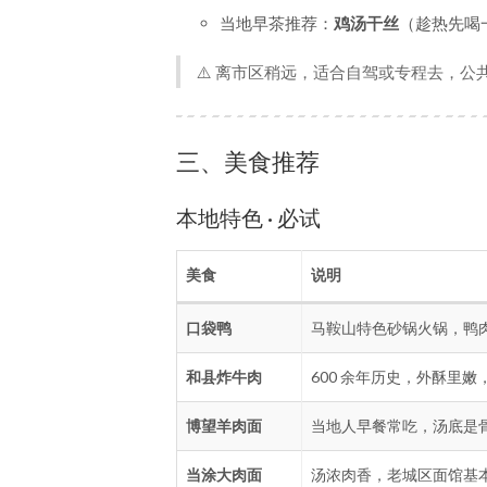
当地早茶推荐：
鸡汤干丝
（趁热先喝
⚠️ 离市区稍远，适合自驾或专程去，公
三、美食推荐
本地特色 · 必试
美食
说明
口袋鸭
马鞍山特色砂锅火锅，鸭肉 
和县炸牛肉
600 余年历史，外酥里
博望羊肉面
当地人早餐常吃，汤底是
当涂大肉面
汤浓肉香，老城区面馆基