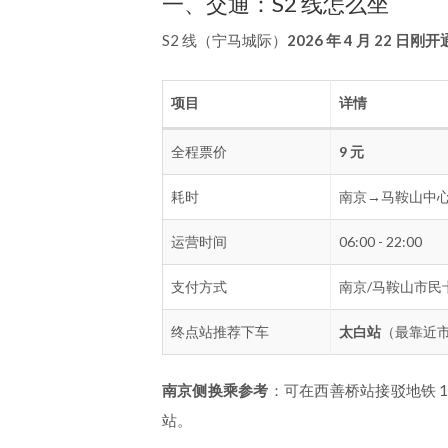
一、交通：S2 线怎么坐
S2 线（宁马城际）
2026 年 4 月 22 日刚开
项目
详情
全程票价
9 元
耗时
南京→马鞍山中
运营时间
06:00 - 22:00
支付方式
南京/马鞍山市民
终点站推荐下车
太白站
（最靠近
南京侧换乘参考
：可在西善桥站接驳地铁 1
站。