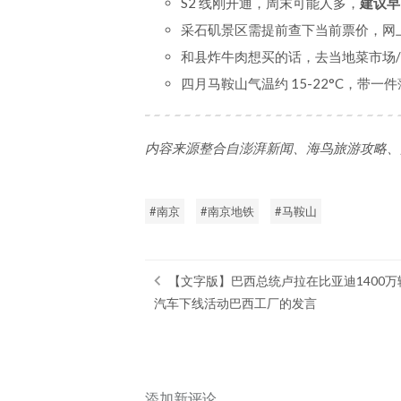
S2 线刚开通，周末可能人多，
建议早
采石矶景区需提前查下当前票价，网
和县炸牛肉想买的话，去当地菜市场
四月马鞍山气温约 15-22°C，带
内容来源整合自澎湃新闻、海鸟旅游攻略、
南京
南京地铁
马鞍山
【文字版】巴西总统卢拉在比亚迪1400万
汽车下线活动巴西工厂的发言
添加新评论