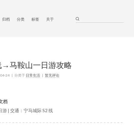
归档
分类
标签
关于
 线→马鞍山一日游攻略
04-24
| 分类于
日常生活
|
暂无评论
 文档
日游 | 交通：宁马城际 S2 线