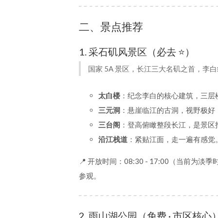
二、景点推荐
1. 采石矶风景区（必去 ⭐）
国家 5A 景区，长江三大名矶之首，李
太白楼
：纪念李白的核心建筑，三层
三元洞
：悬崖临江的古洞，视野极好
三台阁
：登高俯瞰整段长江，是景区
沿江栈道
：紧贴江面，走一遍有感觉
📍 开放时间：08:30 - 17:00（当
参观。
2. 雨山湖公园（免费 · 市区核心