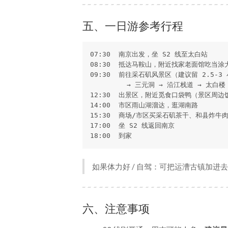
五、一日游参考行程
07:30  南京出发，坐 S2 线至太白站

08:30  抵达马鞍山，附近找家老面馆吃当涂
09:30  前往采石矶风景区（建议留 2.5-3 
         → 三元洞 → 沿江栈道 → 太白楼 
12:30  出景区，附近觅食口袋鸭（景区周边
14:00  市区雨山湖溜达，逛湖南路

15:30  商场/市区买采石矶茶干、和县炸牛肉
17:00  坐 S2 线返回南京

18:00  到家
如果体力好 / 自驾：可把运漕古镇加进
六、注意事项