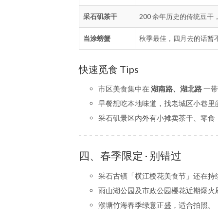
采石矶茶干
200 余年历史的传统豆
当涂螃蟹
秋季最佳，四月去的话暂
快速觅食 Tips
市区美食集中在
湖南路、湖北路
一带
早餐想吃本地味道，找老城区小巷里
采石矶景区内外有小摊卖茶干、零食
四、春季限定 · 别错过
采石古镇「横江樱花美食节」还在持
雨山湖公园及市政公园樱花近期爆火
濮塘竹海春季绿意正盛，适合拍照。