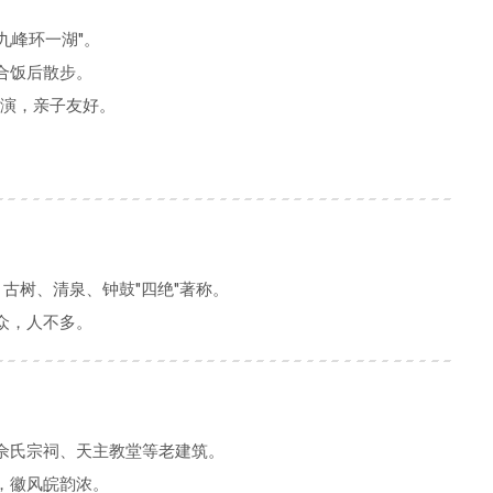
"九峰环一湖"。
合饭后散步。
表演，亲子友好。
、古树、清泉、钟鼓"四绝"著称。
众，人不多。
佘氏宗祠、天主教堂等老建筑。
，徽风皖韵浓。