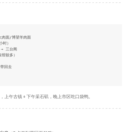
大肉面/博望羊肉面

小时）

→ 三台阁

饭馆较多）

带回去

去，上午古镇 + 下午采石矶，晚上市区吃口袋鸭。