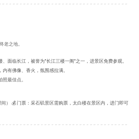
白终老之地。
楼、面临长江，被誉为"长江三楼一阁"之一，进景区免费参观。
，内有佛像、香火，氛围感拉满。
拍照最佳点。
。
前为淡季时间） 💰 门票：采石矶景区需购票，太白楼在景区内，进门即可
）