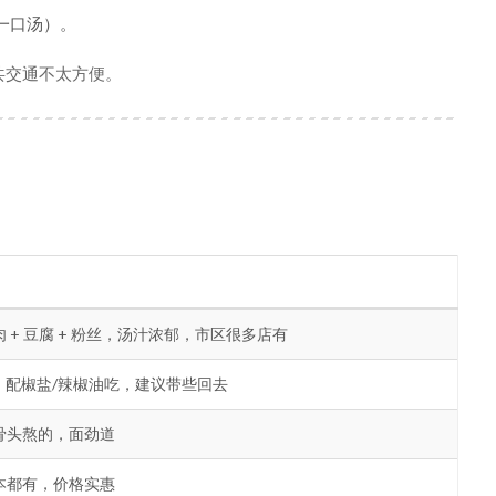
一口汤）。
共交通不太方便。
+ 豆腐 + 粉丝，汤汁浓郁，市区很多店有
嫩，配椒盐/辣椒油吃，建议带些回去
骨头熬的，面劲道
本都有，价格实惠