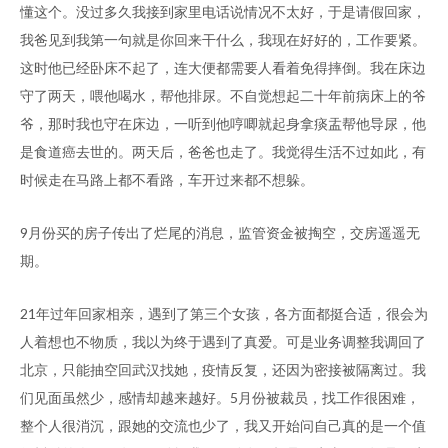
懂这个。没过多久我接到家里电话说情况不太好，于是请假回家，
我爸见到我第一句就是你回来干什么，我现在好好的，工作要紧。
这时他已经卧床不起了，连大便都需要人看着免得摔倒。我在床边
守了两天，喂他喝水，帮他排尿。不自觉想起二十年前病床上的爷
爷，那时我也守在床边，一听到他哼唧就起身拿痰盂帮他导尿，他
是食道癌去世的。两天后，爸爸也走了。我觉得生活不过如此，有
时候走在马路上都不看路，车开过来都不想躲。
9月份买的房子传出了烂尾的消息，监管资金被掏空，交房遥遥无
期。
21年过年回家相亲，遇到了第三个女孩，各方面都挺合适，很会为
人着想也不物质，我以为终于遇到了真爱。可是业务调整我调回了
北京，只能抽空回武汉找她，疫情反复，还因为密接被隔离过。我
们见面虽然少，感情却越来越好。5月份被裁员，找工作很困难，
整个人很消沉，跟她的交流也少了，我又开始问自己真的是一个值