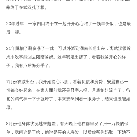
辈终于在武汉扎了根。
20年过年，一家四口终于在一起开开心心吃了一顿年夜饭，也是最
后一顿。
21年跳槽了薪资涨了一截，可以外派到湖南长期出差，离武汉很近
周末没事能回去陪陪爸妈。这年我姐出嫁了，看着我爸开心的样
子，我有点后悔分手了。
7月份双减出台，我开始提心吊胆，看着负债和房贷，安慰自己一
切都会好起来，在家人面前我还是只字未提。月底姐姐流产了，爸
爸的精气神一下子就垮了，本来想熬到看一眼孙子，结果也没能如
愿。
8月份他身体状况越来越差，有天晚上他在群里发了张一万块的保
单，我问这是干啥，他说是买的人寿险，以后你帮你妈取一下她不