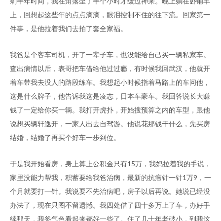
剩半年时间，我在角落坐了半个小时才缓过神来。晚上躺在卧铺车
上，回想起这些年的点点滴滴，眼泪控制不住的往下流。回家第一
件事，是他拉着我们去拍了套全家福。
我爸是个客车司机，开了一辈子车，也没能给自己买一辆私家车。
查出病情以后，表哥把车借给他过过瘾，有时候我回武汉，他就开
着车带我去没人的路段练车。我想起小时候指着马路上的车问他，
这是什么牌子，他告诉我这是凌志，日本车豪车。我回答说长大赚
钱了一定给你买一辆。我打开虎扑，开始搜预算之内的车型，跟他
说想买辆轩逸开，一家人出去自驾游。他说花那钱干什么，先买房
结婚，结婚了再买个好车一步到位。
于是我开始看房，身上算上公积金只有15万，我妈拉着我的手说，
家里没能力帮我，积蓄要给我爸治病，最新的抗癌针一针1万9，一
个月就要打一针。我说要不先治病吧，房子以后再说。她说已经没
办法了，现在只图不留遗憾。我四处借了四十多万上了车，办好手
续那天，我爸气色看起来都好一些了。住了几十年老破小，到我这