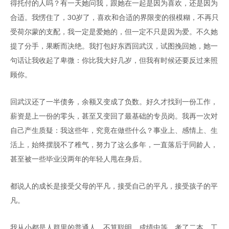
得托付的人吗？有一天她问我，跟她在一起是因为喜欢，还是因为
合适。我愣住了，30岁了，喜欢和合适的界限变的很模糊，不再只
受荷尔蒙的支配，我一定是爱她的，但一定不只是因为爱。不久她
提了分手，果断而决绝。我打包好东西回武汉，试图挽回她，她一
句话让我收起了卑微：你比我大好几岁，但我有时候还要反过来照
顾你。
回武汉还了一半债务，余额又变成了负数。好久才找到一份工作，
薪资是上一份的零头，甚至又变回了最基础的专员岗。我再一次对
自己产生质疑：我这些年，究竟在做些什么？事业上、感情上、生
活上，始终摆脱不了稚气，努力了这么多年，一直落后于同龄人，
甚至被一些毕业没两年的年轻人甩在身后。
都说人的成长是接受父母的平凡，接受自己的平凡，接受孩子的平
凡。
我从小都是人群里的普通人，不算聪明，成绩中等，考了二本，工