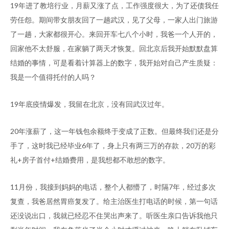
19年进了教培行业，月薪又涨了点，工作强度很大，为了还债我任
劳任怨。期间带女朋友回了一趟武汉，见了父母，一家人出门旅游
了一趟，大家都很开心。来回开车七八个小时，我爸一个人开的，
回家他不太舒服，在家躺了两天才恢复。回北京后我开始默默盘算
结婚的事情，可是看着计算器上的数字，我开始对自己产生质疑：
我是一个值得托付的人吗？
19年底疫情爆发，我留在北京，没有回武汉过年。
20年涨薪了，这一年钱包余额终于变成了正数。但最终我们还是分
手了，这时我已经毕业6年了，身上只有两三万的存款，20万的彩
礼+房子首付+结婚费用，是我想都不敢想的数字。
11月份，我接到妈妈的电话，整个人都懵了，时隔7年，经过多次
复查，我爸居然胃癌复发了。给主治医生打电话的时候，第一句话
还没说出口，我就已经忍不住哭出声来了。听医生亲口告诉我他只