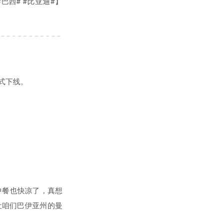
巴西# #比亚迪#】
式下线。
中餐也快凉了，真想
让咱们巴伊亚州的曼