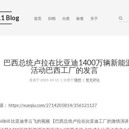
1 Blog
首页
归档
分类
标签
关于
】巴西总统卢拉在比亚迪1400万辆新能
活动巴西工厂的发言
发表于
2025-10-11
| 分类于
随想
|
暂无评论
来源：
https://xueqiu.com/2714205814/356121127
ilibili 比亚迪李云飞的视频 【巴西总统卢拉在比亚迪工厂的激情演