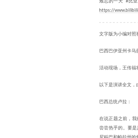
难忘的一天” #比
https://www.bilib
文字版为小编对照
巴西巴伊亚州卡马萨
活动现场，王传福将
以下是演讲全文，
巴西总统卢拉：
在说正题之前，我
尝尝热乎的。要是
尼科巴和帕拉州的