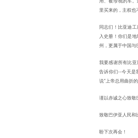
用、被珍视的车。
里买来的，主权也
同志们！比亚迪工
入史册！你们是地
州，更属于中国与
我要感谢所有比亚
告诉你们--今天
说“上帝总用曲折
谨以赤诚之心致敬
致敬巴伊亚人民和
盼下次再会！