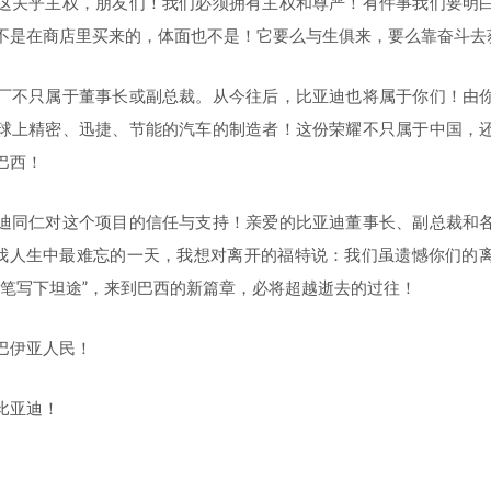
这关乎主权，朋友们！我们必须拥有主权和尊严！有件事我们要明
不是在商店里买来的，体面也不是！它要么与生俱来，要么靠奋斗去
厂不只属于董事长或副总裁。从今往后，比亚迪也将属于你们！由
球上精密、迅捷、节能的汽车的制造者！这份荣耀不只属于中国，
巴西！
迪同仁对这个项目的信任与支持！亲爱的比亚迪董事长、副总裁和
是我人生中最难忘的一天，我想对离开的福特说：我们虽遗憾你们的
的笔写下坦途”，来到巴西的新篇章，必将超越逝去的过往！
巴伊亚人民！
比亚迪！