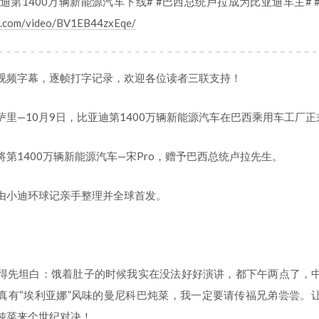
亚迪第1400万辆新能源汽车下线# #巴西总统卢拉成为比亚迪车主# #
ili.com/video/BV1EB44zxEqe/
视频字幕，逐帧打字记录，欢迎各位读者三联支持！
里—10月9日，比亚迪第1400万辆新能源汽车在巴西乘用车工厂正
第1400万辆新能源汽车—宋Pro，赠予巴西总统卢拉先生。
由小迪环球记亲手整理并全球首发。
得先坦白：饿着肚子的时候我实在没法好好演讲，都下午两点了，
真有“埃利亚娜”风味的曼尼科巴炖菜，我一定要请传福兄弟尝尝。
炖菜来个世纪对决！