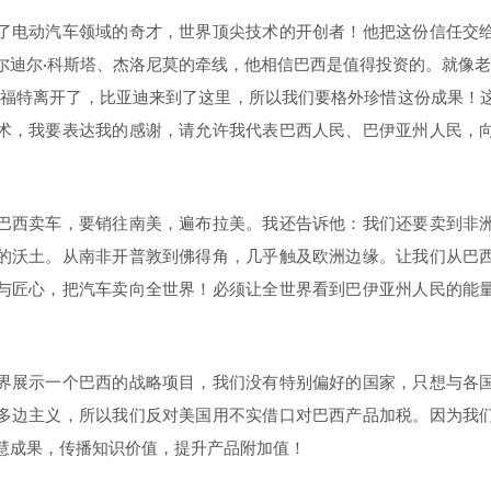
了电动汽车领域的奇才，世界顶尖技术的开创者！他把这份信任交
尔迪尔·科斯塔、杰洛尼莫的牵线，他相信巴西是值得投资的。就像老
，福特离开了，比亚迪来到了这里，所以我们要格外珍惜这份成果！
术，我要表达我的感谢，请允许我代表巴西人民、巴伊亚州人民，
巴西卖车，要销往南美，遍布拉美。我还告诉他：我们还要卖到非
的沃土。从南非开普敦到佛得角，几乎触及欧洲边缘。让我们从巴
与匠心，把汽车卖向全世界！必须让全世界看到巴伊亚州人民的能
界展示一个巴西的战略项目，我们没有特别偏好的国家，只想与各
多边主义，所以我们反对美国用不实借口对巴西产品加税。因为我
慧成果，传播知识价值，提升产品附加值！