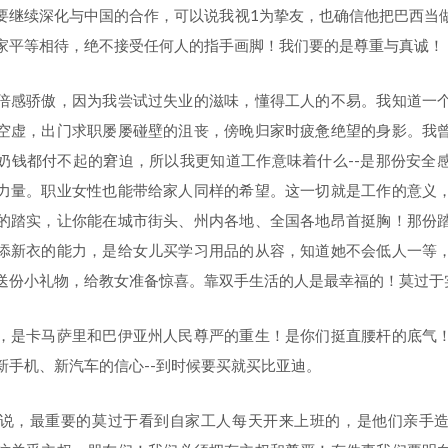
要继续深化与中国的合作，可以说我视1为挚友，也确信他把巴西当
家平等相待，绝不接受任何人的指手画脚！我们要的是尊重与真诚！
倍感骄傲，因为我尝试过失业的滋味，懂得工人的不易。我知道一
空虚，出门求职屡屡碰壁的沮丧，傍晚归家时疲惫绝望的身影。我
奶钱都付不起的窘迫，所以我更知道工作意味着什么--是那份安全
力量。职业女性也能带给家人同样的希望。这一切就是工作的意义
的踏实，让你能在城市街头、州内各地、全国各地昂首挺胸！那份
添新衣的能力，是给女儿买学习用品的从容，知道她不会低人一等
送份小礼物，给教女准备惊喜。靠双手生活的人是最幸福的！莫过于
，是卡马萨里和巴伊亚州人民尊严的重生！是你们挺直腰杆的底气
新手机、新汽车的信心--到时候要买就买比亚迪。
说，最重要的莫过于看到自家工人每天开来上班的，是他们亲手