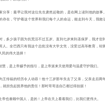
家分享：最早让我对这位先生肃然起敬的，是在网上读到他的故事。
的存在，守护着这个世界和我们每个人的命运，能走到今天，我敢说
时，多少孩子因为饥荒活不过五岁。直到七岁来到圣保罗，我才尝
哥人。全巴西只有我这个总统没有大学文凭，没受过高等教育，却
人民的伟大选择！
智慧，是上帝赐予的指引，是上帝派来天使用爱与温柔守护我们。
为王传福的经历令人动容！他十三岁那年失去了父亲，父亲走后两
岁，就担负起抚养他的责任！那时哥哥连自己都过得拮据！
上帝也眷顾中国人，是的！上帝在天上看着我们，比我们更伟大。