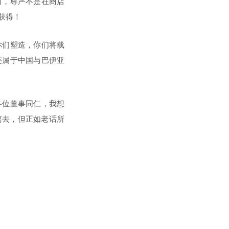
白，尊严不是在商店
获得！
你们塑造，你们将载
还属于中国与巴伊亚
各位董事同仁，我想
离去，但正如老话所