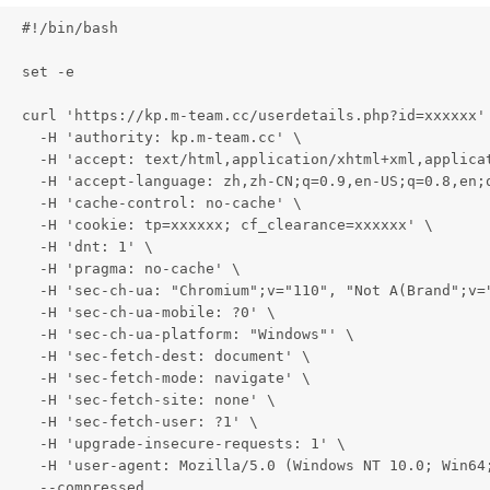
#!/bin/bash

set -e

curl 'https://kp.m-team.cc/userdetails.php?id=xxxxxx' 
  -H 'authority: kp.m-team.cc' \

  -H 'accept: text/html,application/xhtml+xml,applica
  -H 'accept-language: zh,zh-CN;q=0.9,en-US;q=0.8,en;q
  -H 'cache-control: no-cache' \

  -H 'cookie: tp=xxxxxx; cf_clearance=xxxxxx' \

  -H 'dnt: 1' \

  -H 'pragma: no-cache' \

  -H 'sec-ch-ua: "Chromium";v="110", "Not A(Brand";v="
  -H 'sec-ch-ua-mobile: ?0' \

  -H 'sec-ch-ua-platform: "Windows"' \

  -H 'sec-fetch-dest: document' \

  -H 'sec-fetch-mode: navigate' \

  -H 'sec-fetch-site: none' \

  -H 'sec-fetch-user: ?1' \

  -H 'upgrade-insecure-requests: 1' \

  -H 'user-agent: Mozilla/5.0 (Windows NT 10.0; Win64
  --compressed