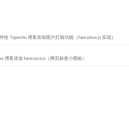
给 Typecho 博客添加图片灯箱功能（fancybox js 实现）
cho 博客添加 favicon.ico（网页标签小图标）