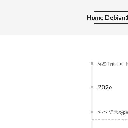
Home Debian1
标签 Typecho
2026
记录 type
04-25